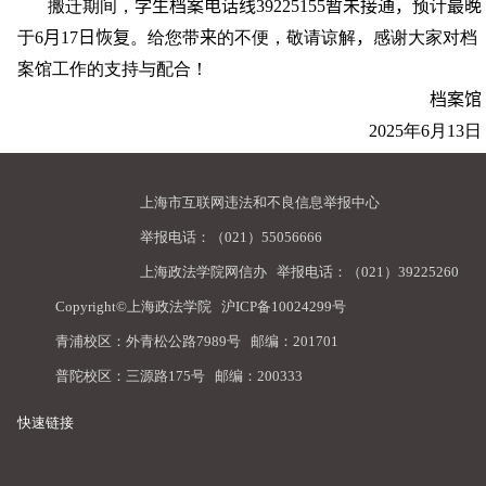
搬迁期间，
学生档案
电话线
39225155
暂未接通，
预计
最晚
于
6
月
17
日恢复
。
给您带
来
的不便，敬请谅解
，
感谢大家对档
案馆工作的支持与配合！
档案馆
2025
年
6
月
13
日
上海市互联网违法和不良信息举报中心
举报电话：（021）55056666
上海政法学院网信办
举报电话：（021）39225260
Copyright©上海政法学院
沪ICP备10024299号
青浦校区：外青松公路7989号 邮编：201701
普陀校区：三源路175号 邮编：200333
快速链接