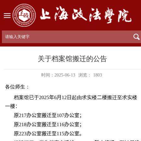
关于档案馆搬迁的公告
时间：2025-06-13
浏览：
1803
各位师生：
档案馆
已
于
2025
年
6
月
12
日
起由求实楼
二楼
搬迁至求实楼
一楼：
原
217
办公室搬迁至
107
办公室；
原
218
办公室搬迁至
116
办公室；
原
223
办公室搬迁至
115
办公室。