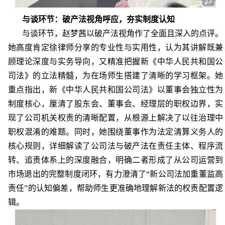
与谈环节：破产法视角呼应，夯实制度认知
与谈环节，赵梦茜以破产法视角作了全面且深入的点评。
她高度肯定徐律师分享的专业性与实用性，认为其讲解既兼
顾理论深度与实务导向，又精准把握新《
中华人民共和国
公
司法》的立法精髓，为在场师生搭建了清晰的学习框架。她
重点指出，新《
中华人民共和国
公司法》以董事会独立性为
制度核心，厘清了股东会、董事会、经理层的职权边界，实
现了公司机关权责的清晰配置，从根源上解决了以往治理中
职权混淆的难题。同时，她围绕董事作为法定清算义务人的
核心规则，详细解读了公司法与破产法在责任主体、程序流
转、追责体系上的深度融合，明确二者形成了从公司运营到
市场退出的完整制度闭环，有力澄清了“新公司法加重董监高
责任”的认知偏差，帮助师生更准确地理解新法的权责配置逻
辑。