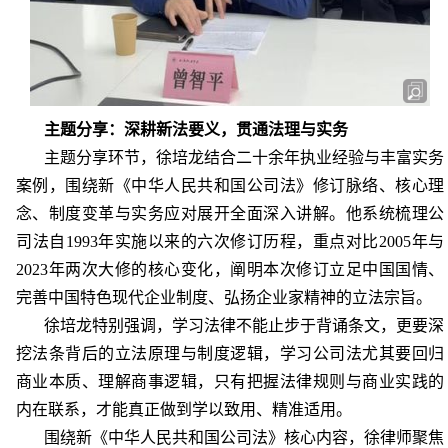
主题分享：深耕新法要义，贯通法理与实务
主题分享环节，徐培龙结合二十余年执业经验与丰富实务
案例，围绕新《
中华人民共和国
公司法》修订脉络、核心理
念、制度变革与实务应对展开全面深入讲解。他系统梳理公
司法自
1993
年实施以来的六次修订历程，重点对比
2005
年与
2023
年两次大修的核心变化，阐明本次修订立足中国国情、
完善中国特色现代企业制度、弘扬企业家精神的立法宗旨。
徐培龙
特别强调，学习法律不能止步于背诵条文，更要深
挖法条背后的立法原理与制度逻辑，学习公司法尤其要回归
商业本质、理解商事逻辑，只有把握法律规则与商业实践的
内在联系，才能真正做到学以致用、精准适用。
围绕新《
中华人民共和国
公司法》核心内容，徐律师聚焦