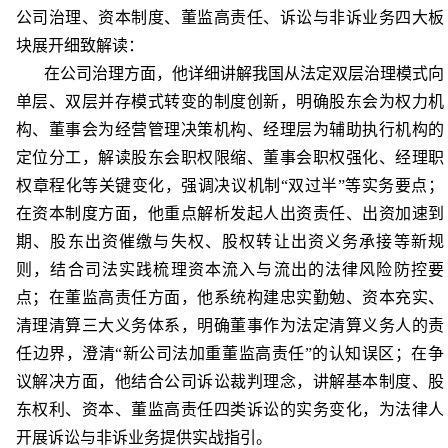
公司治理、资本制度、董监高责任、诉讼与非诉业务四大板
块展开细致解读：
在公司治理方面，他详细讲解我国从法定双层治理模式向
单层、双层并存模式转变的制度创新，明确股东会为权力机
构、董事会为经营管理决策机构、经理层为辅助执行机构的
定位分工，解读股东会职权限缩、董事会职权强化、经理职
权章程化等关键变化，强调决议机制“双过半”等实务要点；
在资本制度方面，他重点解析发起人出资责任、出资加速到
期、股东出资催缴与失权、股权转让出资义务承接等新规
则，结合司法实践梳理资本流入与流出的法律风险防控要
点；在董监高责任方面，他系统构建忠实勤勉、资本充实、
清理清算三大义务体系，明确董事作为法定清算义务人的责
任边界，澄清“新公司法加重董监高责任”的认知误区；在争
议解决方面，他结合公司诉讼裁判理念，讲解基本制度、股
东权利、资本、董监高责任四类诉讼的实务变化，为法律人
开展诉讼与非诉业务提供实战指引。