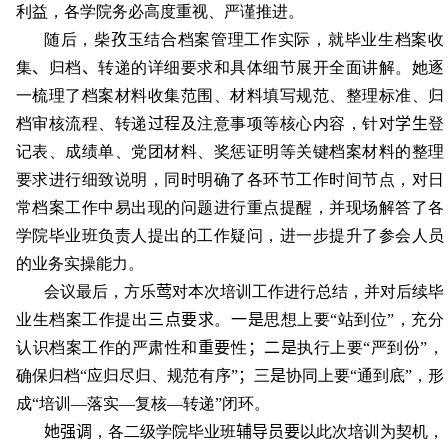
利益，各学院务必高度重视、严谨推进。
随后，柴
孜
玉结合档案管理工作实际，就毕业生档案收
集
、
归档
、
转递的详细要求和具体细节展开全面讲解。她逐
一梳理了档案材料收集范围、材料填写规范、整理标准、归
档审核流程、转递
过程
及注意事项等核心内容，针对
学生
登
记表、成绩单、党团材料、奖惩证明等关键档案材料的整理
要求进行细致说明，同时明确了各环节工作时间节点，对日
常档案工作中易出现的问题进行重点提醒，并现场解答了各
学院毕业班负责人提出的工作疑问，进一步提升了参会人员
的业务实操能力。
会议最后，方乐
莺
对本次培训工作进行总结，并对后续毕
业生档案工作提出
三点要求
。
一是
思想上要“站到位”，充分
认识档案工作的严肃性和
重要
性
；二是
执行上要“严到份”，
确保归档“应归尽归、规范有序”
；
三
是
协同上要“通到底”，形
成“培训—落实—复核—转递”闭环。
她强调
，各二级学院毕业班
辅导员要
以此次培训为契机，