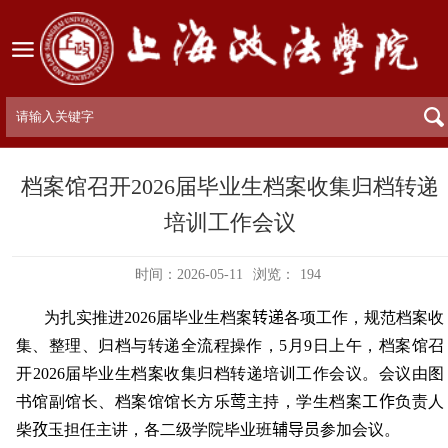
档案馆召开2026届毕业生档案收集归档转递
培训工作会议
时间：2026-05-11
浏览：
194
为扎实推进
2026
届毕业生档案
转递
各项工作，规范档案收
集、整理、归档与转递全流程操作，
5
月
9
日上午，档案馆召
开
2026
届毕业生档案收集归档转递培训工作会议。会议由图
书馆副馆长、档案馆馆长方乐
莺
主持，学生档案
工作
负责人
柴
孜
玉担任主讲，各二级学院毕业班
辅导员
参加会议。