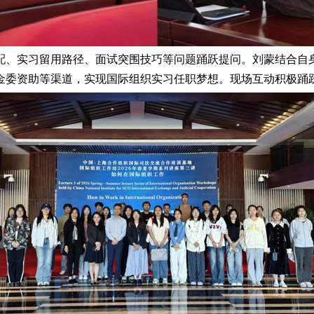
配、实习留用路径、面试突围技巧等问题踊跃提问。刘蒙结合自
金委资助等渠道，实现国际组织实习任职梦想。现场互动积极踊