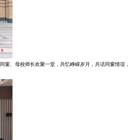
昔日同窗、母校师长欢聚一堂，共忆峥嵘岁月，共话同窗情谊，