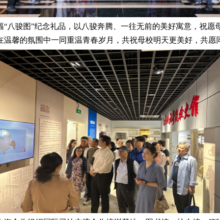
幅“八骏图”纪念礼品，以八骏奔腾、一往无前的美好寓意，祝愿
在温馨的氛围中一同重温青春岁月，共祝母校明天更美好，共愿