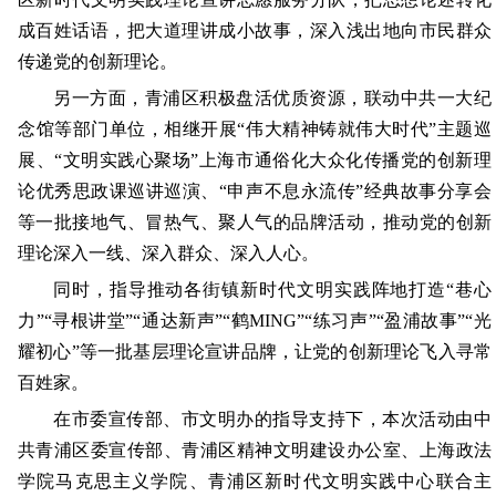
成百姓话语，把大道理讲成小故事，深入浅出地向市民群众
传递党的创新理论。
另一方面，青浦区积极盘活优质资源，联动中共一大纪
念馆等部门单位，相继开展“伟大精神铸就伟大时代”主题巡
展、“文明实践心聚场”上海市通俗化大众化传播党的创新理
论优秀思政课巡讲巡演、“申声不息永流传”经典故事分享会
等一批接地气、冒热气、聚人气的品牌活动，推动党的创新
理论深入一线、深入群众、深入人心。
同时，指导推动各街镇新时代文明实践阵地打造“巷心
力”“寻根讲堂”“通达新声”“鹤MING”“练习声”“盈浦故事”“光
耀初心”等一批基层理论宣讲品牌，让党的创新理论飞入寻常
百姓家。
在市委宣传部、市文明办的指导支持下，本次活动由中
共青浦区委宣传部、青浦区精神文明建设办公室、上海政法
学院马克思主义学院、青浦区新时代文明实践中心联合主