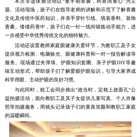
本次非遗体验活动以“童手制香囊，药香润童心”为主
题。活动现场，孩子们在指导老师的讲解和示范下了解香囊
文化及传统中医药知识，并亲手穿针引线、填装香料、装饰
香囊。缕缕药香中，孩子们在一针一线间锻炼动手能力，进
一步感受中华优秀传统文化的独特魅力。
活动还设置教师家庭眼健康关爱环节，为教职工及子女
提供视力检测、电脑验光、眼健康科普和一对一报告解读等
服务。现场通过夹弹珠、护眼知识套圈、亲子护眼DIY等趣
味互动形式，帮助孩子们了解爱眼护眼知识，引导大家养成
科学用眼、主动护眼的良好习惯。
与此同时，校工会同步推出“政当时，定格上政面孔”公
益拍摄活动，面向教职工及其子女提供儿童写真、个人肖像
照等拍摄服务，用镜头记录孩子们的童真笑颜和教职工家庭
的温暖瞬间。