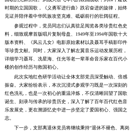
时期的立国国歌，《义勇军进行曲》跌宕奋进的旋律，始终
见证并陪伴着中华民族攻坚克难、砥砺前行的壮阔征程。
参观过程中，党员同志们认真驻足阅览各类珍贵红色史
料，细致观摩首版唱片复制母盘、1949年至1994年国歌十大
版本资料、《风云儿女》电影原始素材以及聂耳手稿影印件
等珍贵文献。同时，大家深入了解左翼音乐运动发展历程，
详细学习聂耳、冼星海、任光等老一辈革命音乐家在百代小
楼的创作经历与救国初心。
此次实地红色研学活动让全体支部党员深受触动、倍感
振奋。大家纷纷表示，本次沉浸式参观学习既是一次深刻的
红色洗礼，也是一次初心的重温淬炼，不仅清晰回望了国歌
诞生、刻录与传承的珍贵历史，深入了解了百年百代红色音
乐发展史，更在溯源忆史中进一步坚定了爱国初心、强国之
志。
下一步，支部离退休党员将继续秉持“退休不褪色、离岗