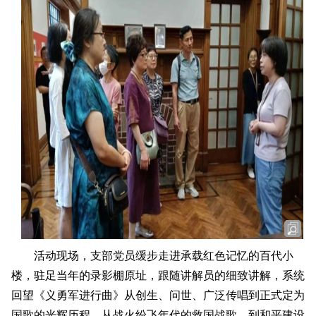
活动现场，支部党员缓步走进承载红色记忆的百代小
楼，驻足当年的录影棚原址，跟随讲解员的细致讲解，系统
回望《义勇军进行曲》从创生、问世、广泛传唱到正式定为
国歌的光辉历程。从战火纷飞年代的救国战歌，到和平建设