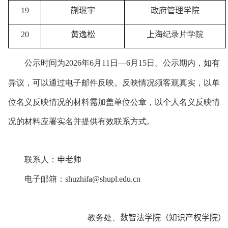
19
蒯璟宇
政府管理学院
20
黄逸松
上海
纪录片学院
公示时间为
202
6
年
6
月
11
日—
6
月
15
日。公示期内，如有
异议，可以通过电子邮件反映。反映情况须客观真实，以单
位名义反映情况的材料需加盖单位公章，以个人名义反映情
况的材料应署实名并提供有效联系方式。
联系人：
申老师
电子邮箱：
shuzhifa@shupl.edu.cn
教务处、
数智法学院（知识产权学院）