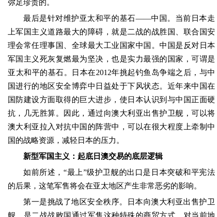
弥足珍贵的。
最后是针对维护亚太和平的基石——中国。当前日本走
上军国主义道路最大的障碍，就是二战的战胜国、联合国安
理会常任理事国、全球最大工业国家中国。中国是反对日本
军国主义死灰复燃最为坚决，也是实力最强的国家，可谓是
亚太和平的基石。日本在2012年挑起钓鱼岛争端之后，与中
国进行的地区安全博弈中日益处于下风状态。近年来中国在
国防建设方面取得的巨大进步，使日本认识到与中国正面硬
抗，几无胜算。因此，通过向澳大利亚出售护卫舰，可以将
澳大利亚拉入对抗中国的阵营中，可以在很大程度上牵制中
国的战略资源，减轻日本的压力。
新型军国主义：起底日澳交易的底层逻辑
如前所述，“最上”级护卫舰的出口是日本突破和平宪法
的后果，这笔军售将会在亚太地区产生非常恶劣的影响。
第一是挑战了地区安全秩序。日本向澳大利亚出售护卫
舰，是二战战败国通过军售这种特殊的商贸方式，对当前地