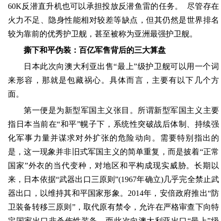
60K反潜直升机也可以承担投放反潜鱼雷的任务。 尽管存在
火力不足、隐身性能相对较差等缺点，但其仍然是世界排名
较为靠前的优秀护卫舰，甚至被称为亚洲最强护卫舰。
撕下和平伪装：百亿军售背后的三大算盘
日本此次向澳大利亚出售“最上”级护卫舰可以用一个词
来形容，那就是包藏祸心。具体而言，主要有以下几个方
面。
第一便是为新型军国主义张目。所谓新型军国主义‌主要
指日本当前在“和平”幌子下，系统性突破战后体制、持续强
化军事力量并谋求对外扩张的危险动向。需要特别指出的
是，这一现象并非旧式军国主义的简单重复，而是披着“正常
国家”外衣的当代变种，对地区和平构成现实威胁。长期以
来，日本依据“武器出口三原则”(1967年确立)几乎完全禁止武
器出口，以维持其和平国家形象。2014年，安倍政府推出“防
卫装备转移三原则”，取代原有禁令，允许在严格审查下向特
定国家出口非杀伤性装备。而此次向澳大利亚出口“最上”级