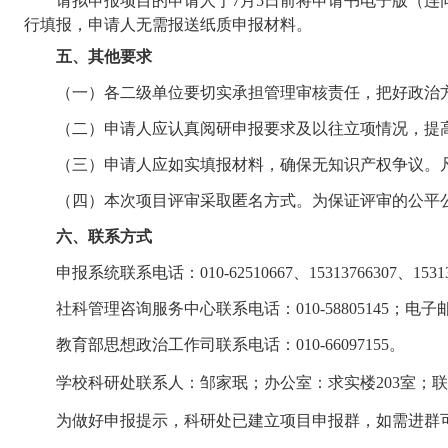
请拟申报项目的申请人于
7
月
5
日前将申请书电子版（连
行填报
，申请人
无需报送纸质申报材料。
五、其他要求
（一）各二级单位要切实承担管理审核责任，把好政治
（二）申请人应认真阅研申报要求及以往立项情况，提
（三）申请人应如实填报材料，确保无知识产权争议。
（四）本次项目评审采取匿名方式。为保证评审的公平
六、联系方式
申报系统联系电话：010-62510667、15313766307、15313
社科管理咨询服务中心联系电话：010-58805145；电子邮箱：m
教育部思想政治工作司联系电话：010-66097155。
学校科研处联系人：邹家珉；办公室：求实楼203室；联系电
为做好申报提示，科研处已建立项目申报群，如需进群