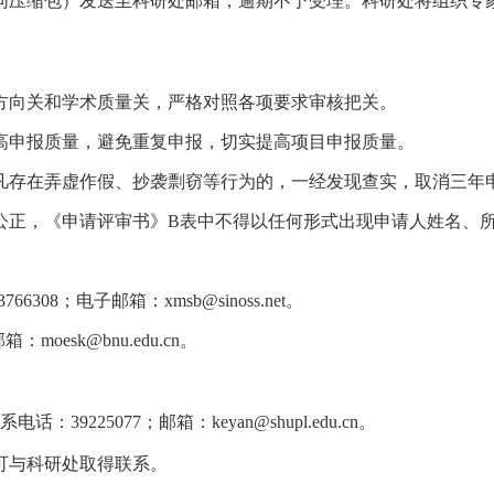
同压缩包）发送至科研处邮箱，逾期不予受理。科研处将组织专
方向关和学术质量关，严格对照各项要求审核把关。
高申报质量，避免重复申报，切实提高项目申报质量。
凡存在弄虚作假、抄袭剽窃等行为的，一经发现查实，取消三年
公正，《申请评审书》B表中不得以任何形式出现申请人姓名、
766308；电子邮箱：xmsb@sinoss.net。
oesk@bnu.edu.cn。
话：39225077；邮箱：
keyan@shupl.edu.cn。
可与科研处取得联系。