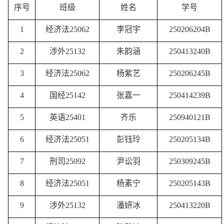
序号
班级
姓名
学号
1
经济法
25062
李冠宇
250206204B
2
涉外
25132
朱韵涵
250413240B
3
经济法
25062
杨紫艺
250206245B
4
国经
25142
张嘉一
250414239B
5
英语
25401
齐乐
250940121B
6
经济法
25051
彭钰玲
250205134B
7
刑司
25092
尹讼羽
250309245B
8
经济法
25051
杨素宁
250205143B
9
涉外
25132
潘妍冰
250413220B