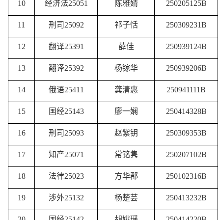
10
经济法
25051
陈雅婧
250205125B
11
刑司
25092
祁子恬
250309231B
12
翻译
25391
薛佳
250939124B
13
翻译
25392
杨镓华
250939206B
14
俄语
25411
龚清惠
250941111B
15
国经
25143
廖一娴
250414328B
16
刑司
25093
赵紫钥
250309353B
17
知产
25071
常铭隽
250207102B
18
法律
25023
方华郡
250102316B
19
涉外
25132
杨楚芸
250413232B
20
国经
25142
胡姚瑶
250414220B