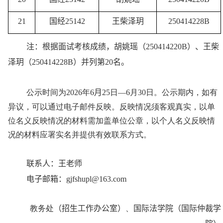
21
国经
25142
王柴泽玥
250414228B
注：根据面试考核成绩，胡姚瑶（
250414220B
）、王柴
泽玥（
250414228B
）并列第
20
名。
公示时间为
2026
年
6
月
25
日—
6
月
30
日。公示期内，如有
异议，可以通过电子邮件反映。反映情况须客观真实，以单
位名义反映情况的材料需加盖单位公章，以个人名义反映情
况的材料应署实名并提供有效联系方式。
联系人：王老师
电子邮箱：
gjfshupl@163.com
教务处
（
招生工作办公室
）
、
国际法学院（国际仲裁学