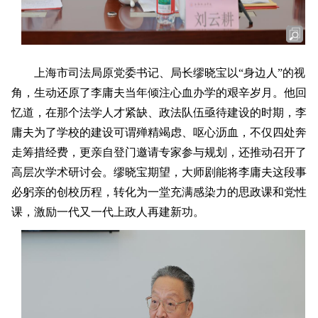
上海市司法局原党委书记、局长缪晓宝以“身边人”的视
角，生动还原了李庸夫当年倾注心血办学的艰辛岁月。他回
忆道，在那个法学人才紧缺、政法队伍亟待建设的时期，李
庸夫为了学校的建设可谓殚精竭虑、呕心沥血，不仅四处奔
走筹措经费，更亲自登门邀请专家参与规划，还推动召开了
高层次学术研讨会。缪晓宝期望，大师剧能将李庸夫这段事
必躬亲的创校历程，转化为一堂充满感染力的思政课和党性
课，激励一代又一代上政人再建新功。