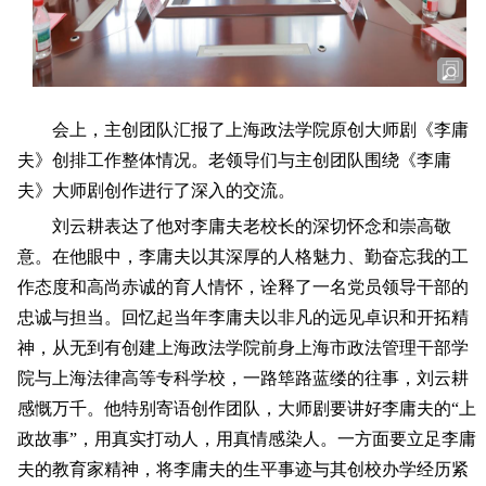
会上，主创团队汇报了上海政法学院原创大师剧《李庸
夫》创排工作整体情况。老领导们与主创团队围绕《李庸
夫》大师剧创作进行了深入的交流。
刘云耕表达了他对李庸夫老校长的深切怀念和崇高敬
意。在他眼中，李庸夫以其深厚的人格魅力、勤奋忘我的工
作态度和高尚赤诚的育人情怀，诠释了一名党员领导干部的
忠诚与担当。回忆起当年李庸夫以非凡的远见卓识和开拓精
神，从无到有创建上海政法学院前身上海市政法管理干部学
院与上海法律高等专科学校，一路筚路蓝缕的往事，刘云耕
感慨万千。他特别寄语创作团队，大师剧要讲好李庸夫的“上
政故事”，用真实打动人，用真情感染人。一方面要立足李庸
夫的教育家精神，将李庸夫的生平事迹与其创校办学经历紧