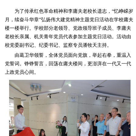
为了传承红色革命精神和李庸夫老校长遗志，“忆峥嵘岁
月，续奋斗华章”弘扬伟大建党精神主题党日活动在学校庸夫
楼一楼举行。学校部分老领导、党政领导班子成员、李庸夫
老校长亲属、机关青年党员代表参加主题党日活动。活动由
校党委副书记、纪委书记、监察专员潘牧天主持。
由葛卫华领誓，全体党员面向党旗，举起右拳，重温入
党誓词。铮铮誓言，回荡在庸夫楼间，更澎湃在一代又一代
上政党员心间。