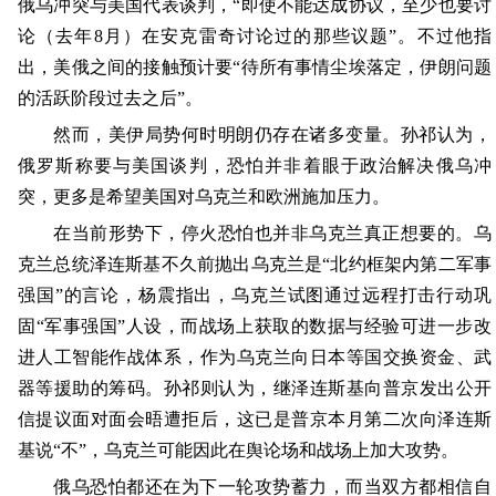
俄乌冲突与美国代表谈判，“即使不能达成协议，至少也要讨
论（去年8月）在安克雷奇讨论过的那些议题”。不过他指
出，美俄之间的接触预计要“待所有事情尘埃落定，伊朗问题
的活跃阶段过去之后”。
然而，美伊局势何时明朗仍存在诸多变量。孙祁认为，
俄罗斯称要与美国谈判，恐怕并非着眼于政治解决俄乌冲
突，更多是希望美国对乌克兰和欧洲施加压力。
在当前形势下，停火恐怕也并非乌克兰真正想要的。乌
克兰总统泽连斯基不久前抛出乌克兰是“北约框架内第二军事
强国”的言论，杨震指出，乌克兰试图通过远程打击行动巩
固“军事强国”人设，而战场上获取的数据与经验可进一步改
进人工智能作战体系，作为乌克兰向日本等国交换资金、武
器等援助的筹码。孙祁则认为，继泽连斯基向普京发出公开
信提议面对面会晤遭拒后，这已是普京本月第二次向泽连斯
基说“不”，乌克兰可能因此在舆论场和战场上加大攻势。
俄乌恐怕都还在为下一轮攻势蓄力，而当双方都相信自