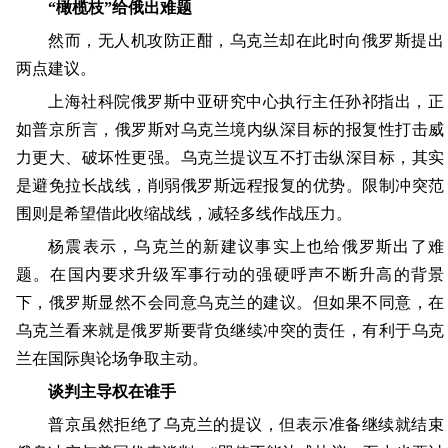
“橄榄枝”给俄出难题
然而，无人机攻防正酣，乌克兰却在此时向俄罗斯提出
两点建议。
上海社科院俄罗斯中亚研究中心执行主任孙祁指出，正
如普京所言，俄罗斯对乌克兰境内纵深目标的报复性打击威
力更大、破坏性更强。乌克兰提议互不打击纵深目标，其实
是避免拉长战线，削弱俄罗斯远程报复的优势。限制冲突范
围则是希望借此收缩战线，减轻多线作战压力。
杨震表示，乌克兰的新建议事实上也给俄罗斯出了难
题。在国内要求升级军事行动的强硬呼声不断升高的背景
下，俄罗斯显然不会同意乌克兰的建议。但如果不同意，在
乌克兰看来就是俄罗斯要背负继续冲突的责任，有利于乌克
兰在国际舆论场争取主动。
谈判主导权在谁手
普京虽然拒绝了乌克兰的提议，但表示准备继续就结束