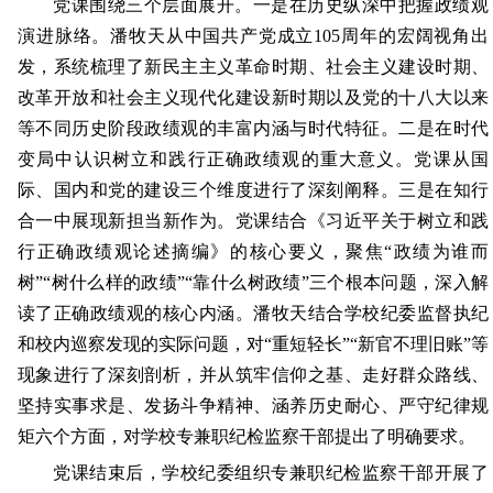
党课围绕三个层面展开。一是在历史纵深中把握政绩观
演进脉络。潘牧天从中国共产党成立105周年的宏阔视角出
发，系统梳理了新民主主义革命时期、社会主义建设时期、
改革开放和社会主义现代化建设新时期以及党的十八大以来
等不同历史阶段政绩观的丰富内涵与时代特征。二是在时代
变局中认识树立和践行正确政绩观的重大意义。党课从国
际、国内和党的建设三个维度进行了深刻阐释。三是在知行
合一中展现新担当新作为。党课结合《习近平关于树立和践
行正确政绩观论述摘编》的核心要义，聚焦“政绩为谁而
树”“树什么样的政绩”“靠什么树政绩”三个根本问题，深入解
读了正确政绩观的核心内涵。潘牧天结合学校纪委监督执纪
和校内巡察发现的实际问题，对“重短轻长”“新官不理旧账”等
现象进行了深刻剖析，并从筑牢信仰之基、走好群众路线、
坚持实事求是、发扬斗争精神、涵养历史耐心、严守纪律规
矩六个方面，对学校专兼职纪检监察干部提出了明确要求。
党课结束后，学校纪委组织专兼职纪检监察干部开展了