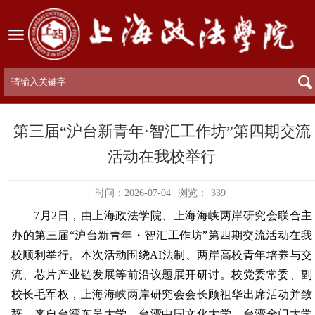
第三届“沪台新青年·智汇工作坊”第四期交流
活动在我校举行
时间：2026-07-04
浏览：
339
7月2日，由上海政法学院、上海海峡两岸研究会联合主
办的第三届“沪台新青年・智汇工作坊”第四期交流活动在我
校顺利举行。本次活动围绕AI法制、两岸高校青年培养与交
流、芯片产业链发展等前沿议题展开研讨。校党委常委、副
校长毛军权，上海海峡两岸研究会会长顾祖华出席活动并致
辞，来自台湾东吴大学、台湾中国文化大学、台湾金门大学