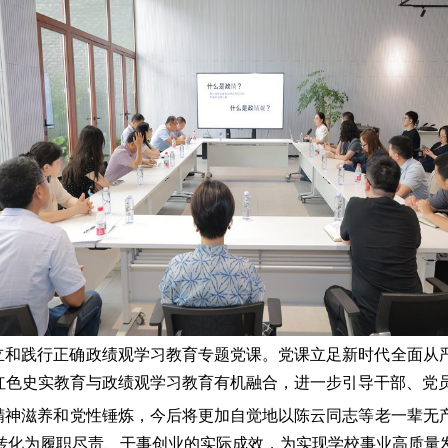
立和践行正确政绩观学习教育专题党课。党课立足新时代全面从
将红色史实教育与政绩观学习教育有机融合，进一步引导干部、党
精神
滋养
和党性锤炼
，
今后
将
更加自觉地
以陈云同志
等老一辈无
转化为履职尽责、干事创业的实际成效，为
实现
学校
事业
高质量