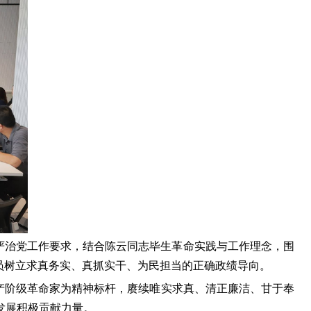
严治党工作要求，结合陈云同志毕生革命实践与工作理念，围
员树立求真务实、真抓实干、为民担当的正确政绩导向。
产阶级革命家
为精神标杆，
赓续
唯实求真、清正廉洁、甘于奉
发展
积极贡献力量
。