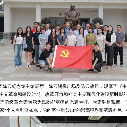
了陈云纪念馆主馆展厅、陈云铜像广场及陈云故居，观摩了《伟
主义革命和建设时期、改革开放和社会主义现代化建设新时期
产阶级革命家为党为民鞠躬尽瘁的光辉生涯。大家驻足观摩、
家“个人名利淡如水，党的事业重如山”的崇高境界和清廉本色