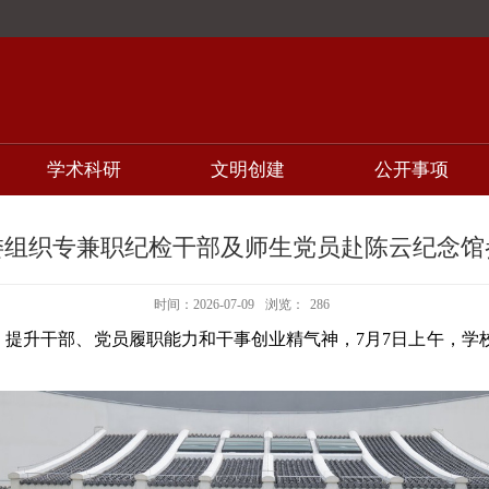
学术科研
文明创建
公开事项
委组织专兼职纪检干部及师生党员赴陈云纪念馆
时间：2026-07-09
浏览：
286
，提升干部、党员履职能力和干事创业精气神，
7月7日上午，