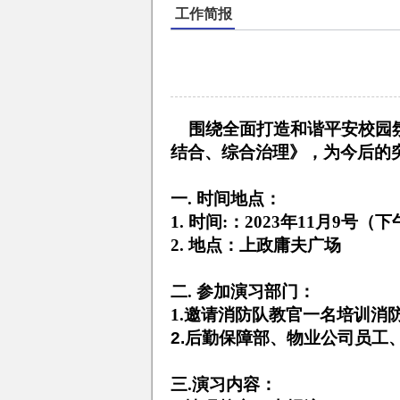
工作简报
围绕全面打造和谐平安校园氛
结合、综合治理》，为今后的
一.
时间地点：
1.
时间
:
：
2023
年
11
月
9
号（下
2.
地点：上政庸夫广场
二.
参加演习部门：
1.
邀请消防队教官一名培训消
2.
后勤保障部、物业公司员工
三.
演习内容：