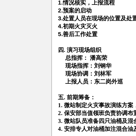
1.
情况核实，上报流程
2.
预案的启动
3.
处置人员在现场的位置及处
4.
初期火灾灭火
5.
善后工作处置
四.
演习现场组织
总指挥： 潘高荣
现场指挥：刘钢华
现场协调：刘林军
上报人员：东二岗外巡
五.
前期筹备：
1.
微站制定火灾事故演练方案
2.
保安部当值领班负责协调布
3.
微站队员准备四只油桶及混
4.
安排专人对油桶加注混合油