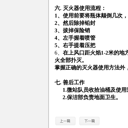
六.
灭火器使用流程：
1
、使用前要将瓶体颠倒几次，
2
、然后除掉铅封
3
、拔掉保险销
4
、
左手
握着喷管
5
、
右手
提着压把
6
、
在上风口距
火焰
1-2
米的地
火
全部扑灭。
掌握正确的灭火器使用方法外
七.
善后工作
1.
微站队员收拾油桶及使用
2.
保洁部负责地面卫生。