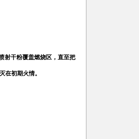
喷射干粉覆盖燃烧区，直至
把
灭在初期
火情
。