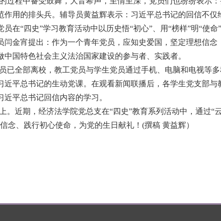
的过程中备受鼓舞，大音希声，至情至深，党员们也纷纷表示：
范作用的排头兵。辅导员黄益辉表示：习近平总书记的回信不仅
员在“四史”学习教育活动中以历史悟“初心”、用“榜样”明“使
员闫金宵提出：作为一个青年党员，应知史爱国，坚定理想信念
做中国特色社会主义法治国家建设的参与者、实践者。
员已全部离校，教工党员与学生党员通过手机、电脑和电视等多
习近平总书记的生动党课。在观看新闻联播后，各学生党支部与
习近平总书记回信内容的学习。
。近期，经济法学院党总支在“四史”教育系列活动中，通过“云上
想信念、践行初心使命，为党的生日献礼！
(
撰稿 黄益辉）