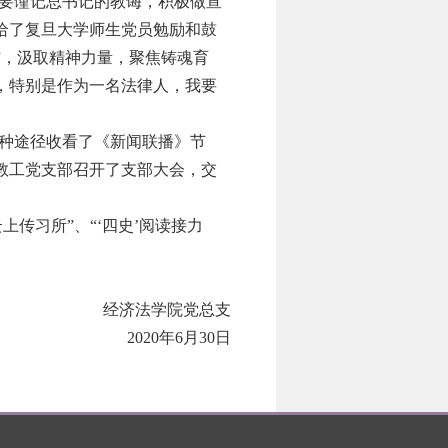
要谨记总书记的教诲，积极做宣
给了复旦大学师生党员勉励和鼓
命”，汲取精神力量，聚焦铸魂育
，特别是作为一名法律人，我要
种途径收看了《新闻联播》节
教工党支部召开了支部大会，交
传习所”、“‘四史’阅读接力
经济法学院党总支
2020
年
6
月
30
日