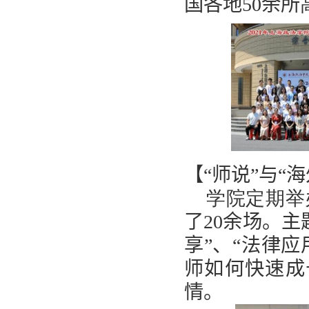
国各地
50
余所
【“师说”与“
学院定期举
了
20
余场。主
享”、“法律应
师如何快速成
情。