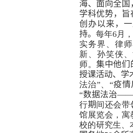
海、面向全国
学科优势，旨
创办以来，一
持。
每年
6
月
实务界、律师
新、孙笑侠、
师。
集中他们
授课活动、学
法治”、
“疫
“数据法治—
行
期
间还会带
馆展览会，寓
校的研究生、