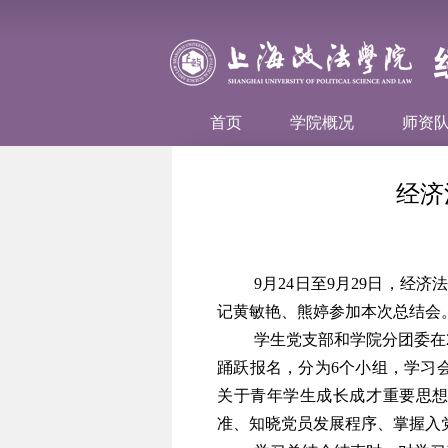
首页
学院概况
师资
经济
9
月
24
日至
9
月
29
日，经济
记黄敏艳、熊婷参加本次总结会
学生党支部和学院分团委在
踊跃报名，分为
6
个小组，学习
关于青年学生成长成才重要思
准、知晓党员发展程序、掌握入