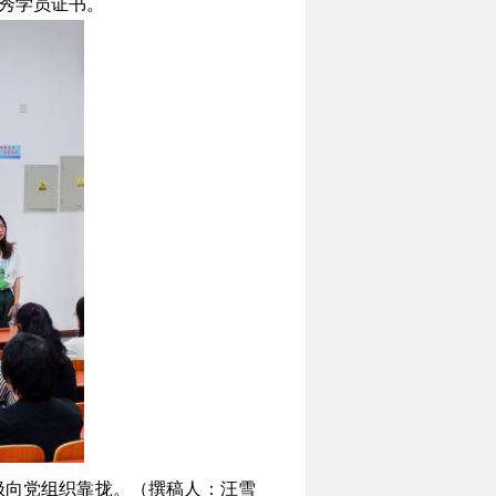
秀学员证书。
极向党组织靠拢。（撰稿人：汪雪