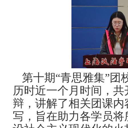
第十期
“
青思雅集
”
团
历时近一个月时间，
共
辩，讲解了相关团课内
写，
旨在助力各学员
将