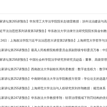
 名家讲坛第265讲预告】华东理工大学法学院院长彭德雷教授：涉外法治建设与
 习近平法治思想系列讲座第3讲预告】华东政法大学法律方法研究院院长陈金钊教
12月24日：上海政法学院习近平法治思想大讲堂第2讲预告】上海师范大学哲学与
日 名家讲坛第256讲预告】最高人民检察院检察委员会原副部级专职委员万春：
 名家讲坛第258讲预告】中国社会科学院法学研究所研究员赵磊：董事、高级管理人
日 名家讲坛第257讲预告】西南政法大学副校长周尚君教授：数字改造权力：数
日 名家讲坛第252讲预告】中南财经政法大学法学院教授方世荣：学位论文的选题
日 名家讲坛第255讲预告】上海师范大学法治与人权研究所刘作翔教授：规范体
日 名家讲坛第247讲预告】华东政法大学教授李翔：轻罪治理视域下刑罚结构的优