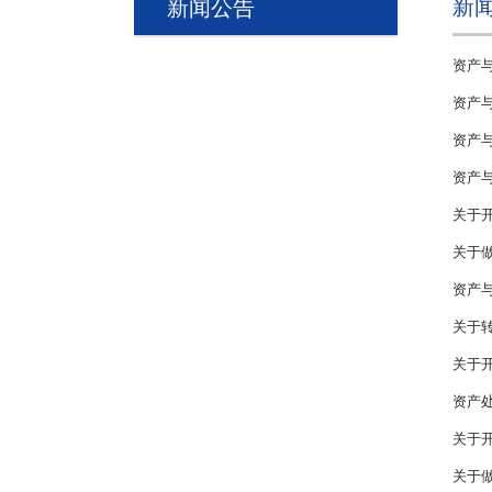
新
新闻公告
资产
资产
资产
资产
关于开
关于
资产与
关于
关于
资产
关于
关于