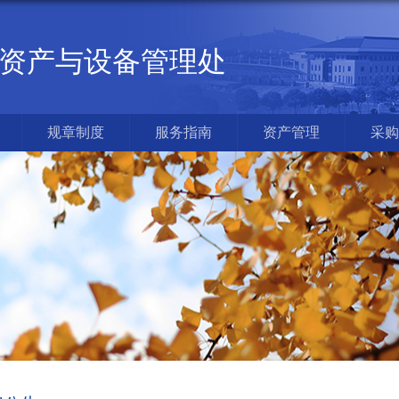
资产与设备管理处
规章制度
服务指南
资产管理
采购