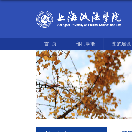
首页
部门职能
党的建设