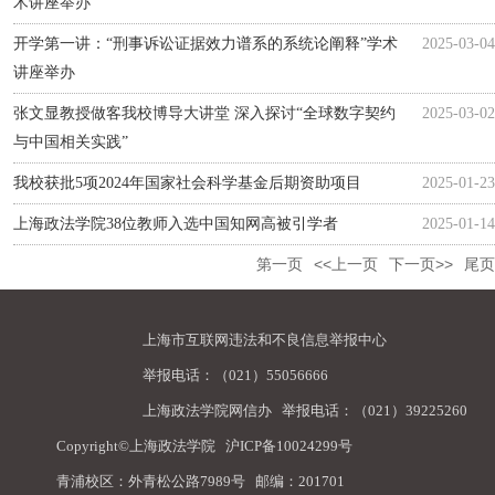
术讲座举办
开学第一讲：“刑事诉讼证据效力谱系的系统论阐释”学术
2025-03-04
讲座举办
张文显教授做客我校博导大讲堂 深入探讨“全球数字契约
2025-03-02
与中国相关实践”
我校获批5项2024年国家社会科学基金后期资助项目
2025-01-23
上海政法学院38位教师入选中国知网高被引学者
2025-01-14
第一页
<<上一页
下一页>>
尾页
上海市互联网违法和不良信息举报中心
举报电话：（021）55056666
上海政法学院网信办
举报电话：（021）39225260
Copyright©上海政法学院
沪ICP备10024299号
青浦校区：外青松公路7989号 邮编：201701