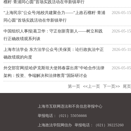
榴籽·青浦同心圆”首场实践活动在华新镇举行
“上海民宗”公众号|地校共建聚合力——“上政石榴籽·青浦
2026-05-15
同心圆”首场实践活动在华新镇举行
中国组织人事报|葛卫华：守正创新育新人——树立和践
2026-05-15
行正确政绩观系列谈
上海市法学会 东方法学公众号|关保英：论行政执法中正
2026-05-11
确政绩观的向度
外交部官网|驻哈萨克斯坦大使韩春霖出席“中哈合作法律
2026-05-05
架构：投资、争端解决和法律教育”国际研讨会
第一页
<<上一页
下一页>>
尾页
上海市互联网违法和不良信息举报中心
举报电话：（021）55056666
上海政法学院网信办
举报电话：（021）39225260