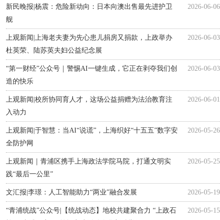
新民晚报|杨震：危险新动向：日本向澳出售最先进护卫
2026-06-06
舰
上观新闻|上海老夫妻为先心患儿捐房又捐款，上政举办
2026-06-03
杜英荣、陆苏英夫妇公益纪念展
“第一财经”公众号｜警惕AI一键生成，它正在剥夺我们创
2026-06-03
造的快乐
上观新闻|校所协同育人才，这场公益捐赠为法治教育注
2026-06-01
入动力
上观新闻|于智慧：当AI“说谎”，上海织好“十五五”数字安
2026-05-26
全防护网
上观新闻｜青浦区携手上海政法学院马院，打通文明实
2026-05-25
践“最后一公里”
文汇报|李璟：人工智能助力“两业”融合发展
2026-05-19
“青浦统战”公众号|【统战动态】地校共建聚合力 “上政石
2026-05-15