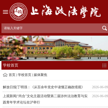
学校首页
首页
学校首页
媒体聚焦
解放日报|丁明强：《从百余年党史中读懂正确政绩观》
2026-06-09
上观新闻|“尚合”文化主题活动暨第二届涉外法治教育与实
2026-06-09
践青年学术论坛在沪举行