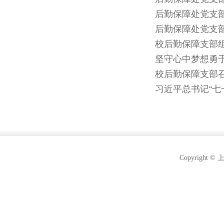
后勤保障处党支
后勤保障处党支部会
校后勤保障支部组
坚守心中梦想勇
校后勤保障支部召
习近平总书记“七
Copyright 