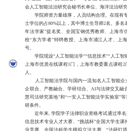
会人工智能法治研究会秘书长单位、海洋法治研究
学院师资力量雄厚，人员结构合理。在现有专业
士学位的占
80%
以上，其中博士生导师
2
名。多名老
年法学家
”
提名奖、全国宝钢优秀教师、上海市优
校
“
东方学者
”
特聘教授、上海市浦江人才、上海
号。
学院现设“人工智能法学”“信息技术”“人工智能
上海市优质在线课程
1
门，上海市教委重点课程
2
门
人。
人工智能法学院与国内一流知名人工智能企业、
企联合、产教融合、学研结合、
AI
与法律交叉融合
慧司法研究基地
”
和
“
一安人工智能法学实验室
”
等实
研条件。
近年来
,
学院学子法律职业资格考试通过率名列
信息技术专业人才大赛、“挑战杯”全国大学生课
业竞赛、全国法科学生模拟立法大赛、“法研灯塔