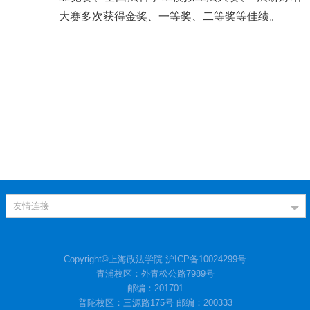
大赛多次获得金奖、一等奖、二等奖等佳绩。
友情连接
Copyright©上海政法学院 沪ICP备10024299号
青浦校区：外青松公路7989号
邮编：201701
普陀校区：三源路175号 邮编：200333