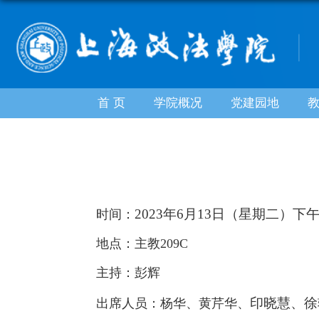
首 页
学院概况
党建园地
202
3
年6月13日（星期二）下
时间：
地点：主教209C
主持：彭辉
印晓慧、
徐
出席人员：杨华、黄芹华、