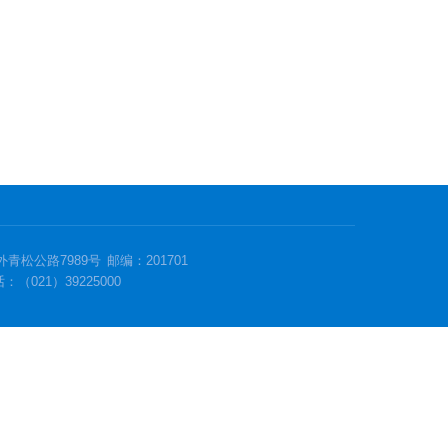
青松公路7989号
邮编：201701
（021）39225000