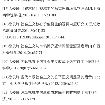
[17]徐俊峰.《资本论》视域中的马克思市场批判理论[J].上海
商学院学报,2015,16(01):17-23+80.
[18]徐俊峰.社会主义核心价值衍生的逻辑向度研究[J].思想政
治教育研究,2014,30(04):53-
57.DOI:10.15938/j.cnki.iper.2014.04.044.
[19]徐俊峰.社会主义与市场博弈逻辑问题溯源及启示[J].广西
社会科学,2014,(04):67-71.
[20]徐俊峰.国际视野下的社会主义改革脉络辨微[J].河南社会
科学,2012,20(07):59-61+107.
[21]徐俊峰.当代市场社会主义的公平正义问题及其启示[J].北
京工业大学学报(社会科学版),2012,12(04):26-32.
[22]徐俊峰.改革视域中的新型农村民生模式初探[J].特区经
济,2010,(05):177-179.