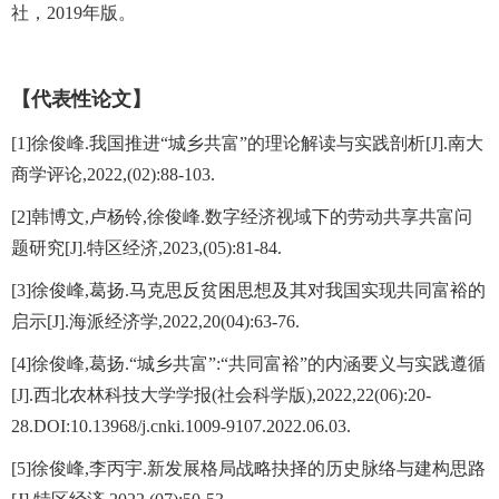
社，2019年版。
【代表性论文】
[1]徐俊峰.我国推进“城乡共富”的理论解读与实践剖析[J].南大
商学评论,2022,(02):88-103.
[2]韩博文,卢杨铃,徐俊峰.数字经济视域下的劳动共享共富问
题研究[J].特区经济,2023,(05):81-84.
[3]徐俊峰,葛扬.马克思反贫困思想及其对我国实现共同富裕的
启示[J].海派经济学,2022,20(04):63-76.
[4]徐俊峰,葛扬.“城乡共富”:“共同富裕”的内涵要义与实践遵循
[J].西北农林科技大学学报(社会科学版),2022,22(06):20-
28.DOI:10.13968/j.cnki.1009-9107.2022.06.03.
[5]徐俊峰,李丙宇.新发展格局战略抉择的历史脉络与建构思路