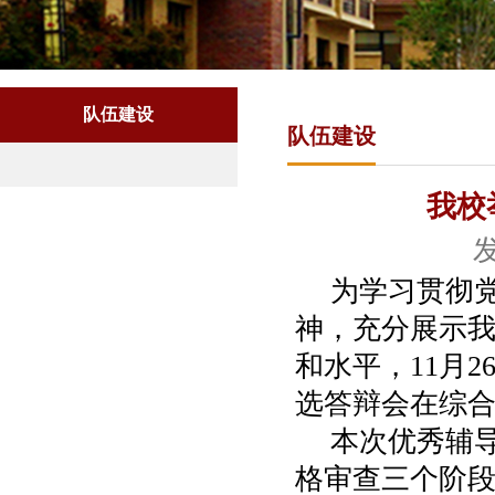
队伍建设
队伍建设
我校
发
为学习贯彻
神，充分展示
和水平，
11
月
2
选答辩会在综
本次优秀辅
格审查三个阶