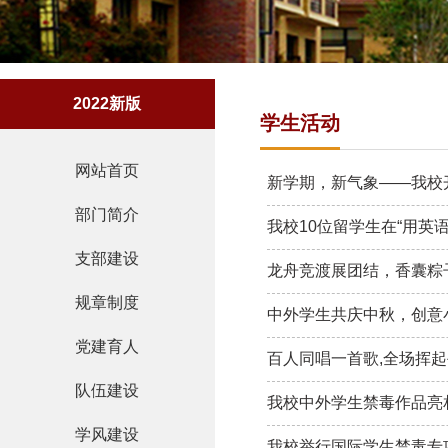
2022新版
学生活动
网站首页
新学期，新气象——我校开
部门简介
我校10位留学生在“用英
支部建设
龙舟竞渡展团结，香囊粽子
规章制度
中外学生共庆中秋，创意
党建育人
百人同唱一首歌,全场挥起
队伍建设
我校中外学生禁毒作品亮
学风建设
我校举行国际学生禁毒专