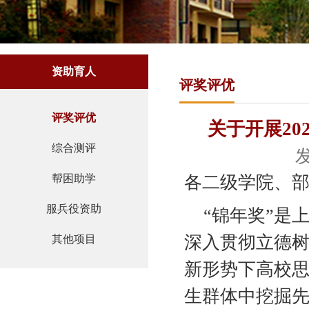
资助育人
评奖评优
评奖评优
关于开展20
综合测评
发
各二级学院、
帮困助学
服兵役资助
“锦年奖”是
深入贯彻立德
其他项目
新形势下高校
生群体中挖掘