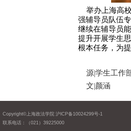
举办上海高
强辅导员队伍
继续在辅导员
提升开展学生
根本任务，为
源
|
学生工作
文
|颜涵
Copyright©上海政法学院 沪ICP备10024299号-1
联系电话：（021）39225000