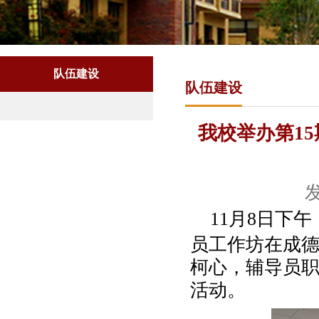
队伍建设
队伍建设
我校举办第1
发
11
月
8
日
下
午
员工作坊在成
柯心，辅导员
活动。