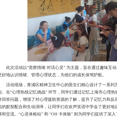
此次活动以
“觉察情绪·对话心灵” 为主题，旨在通过趣味互
更好地认识情绪、管理心理状态，为他们的成长保驾护航。
活动现场，青浦区精神卫生中心的医生们精心设计了一系列
与。在
“心理热线记忆挑战” 环节，
同学
们通过记忆上海市心理热
并回答
问题，增强了对心理援助资源的了解，提升
了
记忆力和反
组的默契配合和生动演绎，让
同学
们在欢声笑语中学会了更好地
解和交流。
“心灵体检站” 和 “OH 卡体验” 则为
同学
们提供了深入