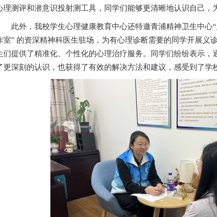
心理测评和潜意识投射测工具，
同学
们能够更清晰地认识自己，
此外，我校学生心理健康教育中心
还特邀
青浦精神卫生中心
作室” 的资深
精神科医生
驻场，为有心理
诊断
需要的同学开展义
生们提供了精准化、个性化的心理
治疗
服务。
同学
们纷纷表示，
了更深刻的认识，也获得了有效的解决方法和建议，感受到了学