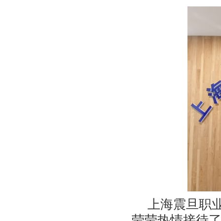
上海震旦职
莹莹热情接待