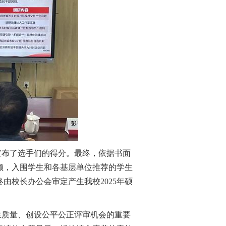
宣布
了选手们的得分。最终，依据书面
额，入围学生
和各基层单位推荐的学生
终由校长办公会审定产生我校
2025年
硕
生质量、创设公平公正评审机会的
重要