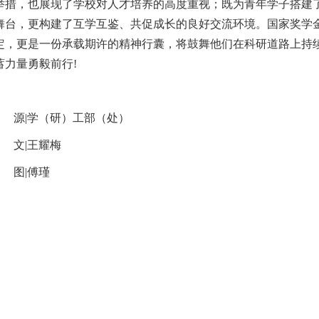
举措，
也展现了学校对人才培养的高度重视；
既为青年学子搭建
舞台，更构建了互学互鉴、共促成长的良好交流环境。国家奖学
定
，更是一份承载期许的精神行囊，将鼓舞他们在科研道路上持
蓄力量
勇毅前行
!
源
|学（研）工部（处）
文
|王耀梅
图
|傅瑾