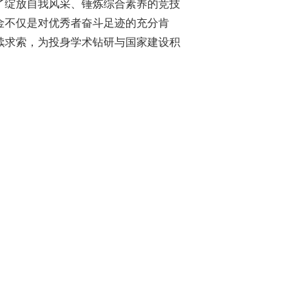
了绽放自我风采、锤炼综合素养的竞技
金不仅是对优秀者奋斗足迹的
充分肯
续求索，为投身学术钻研与
国家
建设积