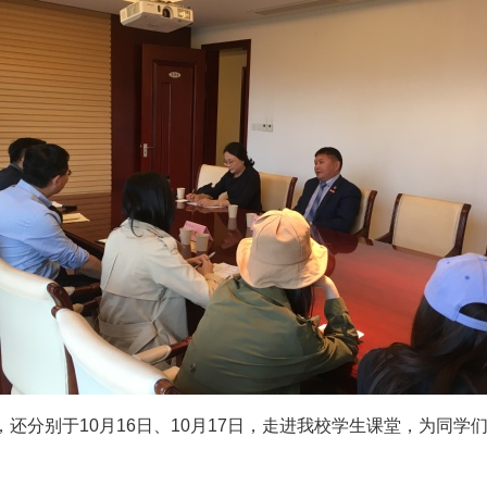
，还分别于
10
月
16
日、
10
月
17
日，走进我校学生课堂，为同学