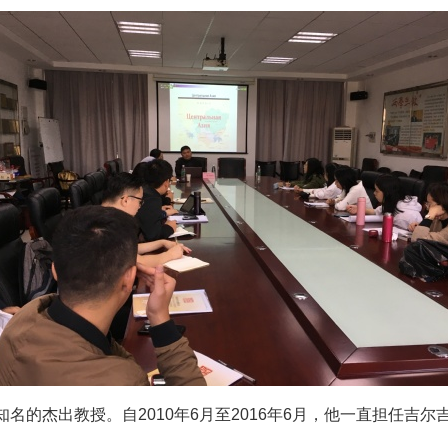
知名的杰出教授。自
2010
年
6
月至
2016
年
6
月，他一直担任吉尔