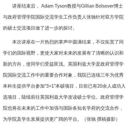
讲座结束后，
Adam Tyson
教授与
G
illian Bolsover
博士
与
政府管理学院国际交流学生工作负责人张驰
针对双方学院
的硕士交流项目做了进一步的探讨。
本次讲座在一片热烈的掌声中圆满结束，不仅拓宽了同
学们的国际视野，更使大家对未来的发展有了清晰的认识和
新的方向，使同学们受益匪浅。英国利兹大学是政府管理学
院国际交流工作中的重要合作对象，我院已连续三年为优秀
本科生提供平台参加
“
3+1”本硕项目，目前已有20
余
人成功入
选项目，陆续前往英国利兹大学攻读硕士学位。
政府管理
学
院也将在未来的工作中加强与国际各知名学府的交流合作，
为学院及学生发展提供更广阔的平台。
（张驰
撰稿摄影
）