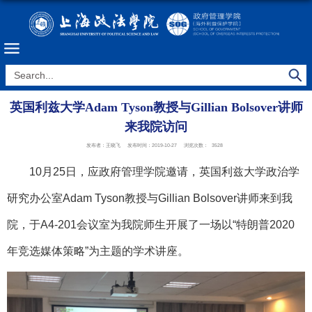
英国利兹大学Adam Tyson教授与Gillian Bolsover讲师
来我院访问
发布者：王晓飞
发布时间：2019-10-27
浏览次数：
3528
10
月
25
日
，应
政府
管理学院邀请，英国利兹大学
政治学
研究办公室
Adam Tyson
教授与
G
illian Bolsover
讲师
来到我
院，于
A
4-201
会议室
为我院师生开展了一场以
“
特朗普
2
020
年竞选媒体策略
”为主题的学术讲座。