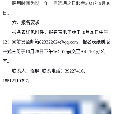
聘
用
时间为期一年，
自选聘之日起至
2021
年
9
月
30
日
。
六、报名要求
报名表详见附件，报名表电子版于
10
月
28
日中午
12
：
00
前发至邮箱
823322624@qq.com
；报名表纸质版
一式三份于
10
月
28
日下午
16
：
00
前交至
A4--101
办公
室。
联系人：骆胖 联系电话：
39227416
、
18512110397
。