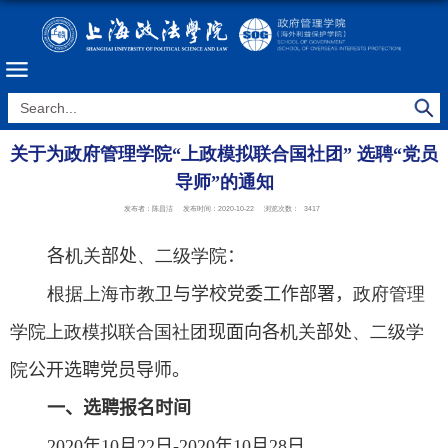
关于为政府管理学院“上政模拟联合国社团” 选聘“党员
导师”的通知
发布者：陈昌洁
发布时间：2020-10-22
浏览次数：
3417
各
机关
部处
、二级学院
：
根据上海市教卫
与学校党委工作部署，
政府管理
学院上政模拟联合国社团
现面向各
机关
部处
、二级学
院
公开选聘党员导师。
一、选聘报名时间
2020
年
10
月
22
日
-2020
年
10
月
28
日