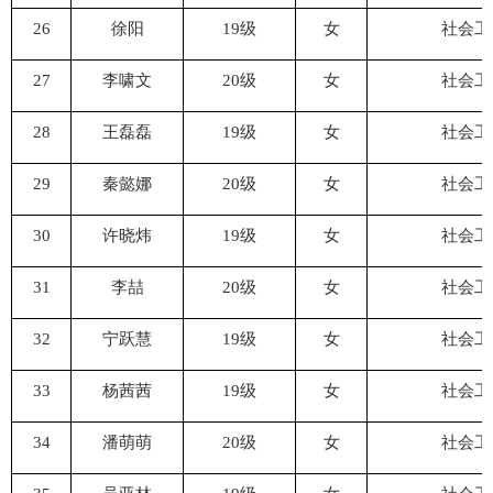
26
徐阳
19
级
女
社会工
27
李啸文
20
级
女
社会工
28
王磊磊
19
级
女
社会工
29
秦懿娜
20
级
女
社会工
30
许晓炜
19
级
女
社会工
31
李喆
20
级
女
社会工
32
宁跃慧
19
级
女
社会工
33
杨茜茜
19
级
女
社会工
34
潘萌萌
20
级
女
社会工