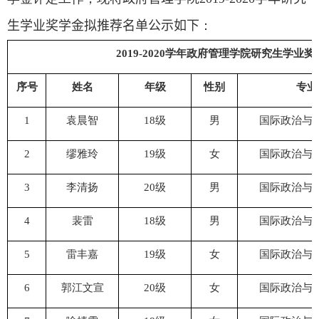
生学业奖学金拟推荐名单公示如下
：
2019-2020
学年政府管理学院研究生学业奖
序号
姓名
年级
性别
专业
1
袁晨智
18
级
男
国际政治与
2
缪雅玲
19
级
女
国际政治与
3
李清扬
20
级
男
国际政治与
4
裴雷
18
级
男
国际政治与
5
雷丰嘉
19
级
女
国际政治与
6
郭江文宣
20
级
女
国际政治与