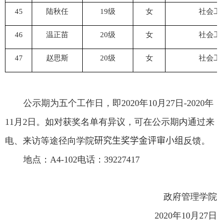
45
陆秋任
19
级
女
社会工
46
温正苗
20
级
女
社会工
47
赵思斯
20
级
女
社会工
公示期为五个工作日，即
20
20
年
10
月
27
日
-20
20
年
1
1
月
2
日。如对获奖名单有异议，可在公示期内通过来
电、来访等途径向学院
研究生奖学金评审小组
反馈。
地点：
A4-10
2
电话：
392274
17
政府管理学院
20
20
年
10
月
27
日