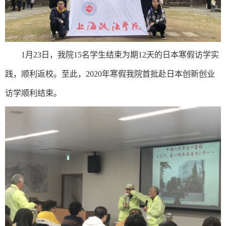
1
月
23
日，我院
15
名学生结束为期
12
天的日本寒假访学实
践，顺利返校。至此，
2020
年寒假我院首批赴日本创新创业
访学顺利结束。