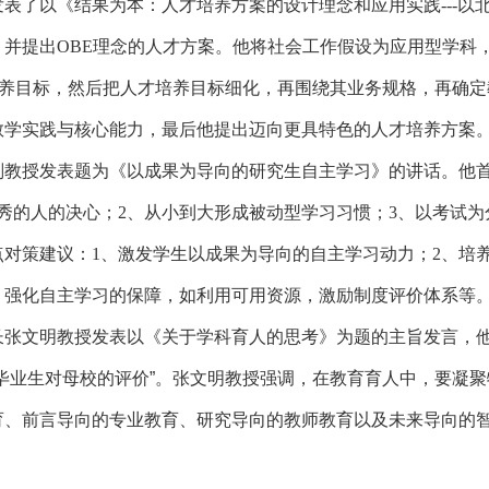
发表了以《结果为本：人才培养方案的设计理念和应用实践
---
以
，并提出
OBE
理念的人才方案。他将社会工作假设为应用型学科
培养目标，然后把人才培养目标细化，再围绕其业务规格，再确
教学实践与核心能力，最后他提出迈向更具特色的人才培养方案
副教授发表题为《以成果为导向的研究生自主学习》的讲话。他
秀的人的决心；
2
、从小到大形成被动型学习习惯；
3
、以考试为
点对策建议：
1
、激发学生以成果为导向的自主学习动力；
2
、培
、强化自主学习的保障，如利用可用资源，激励制度评价体系等
张文明教授发表以《关于学科育人的思考》为题的主旨发言，他
毕业生对母校的评价”。张文明教授强调，在教育育人中，要凝
育、前言导向的专业教育、研究导向的教师教育以及未来导向的