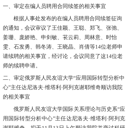
一、
审定在编人员聘用合同续签的相关事宜
根据人事处发布的在编人员聘用合同续签征询
的通知，会议审议了王佳颖、王聪、郑飞、张弛、
姜珊、庞娇艳、申剑敏、苌云莉、周林意、时怡
雯、石发勇、韩冬涛、王晓晶、肖倩等
14位老师申
请续聘的相关事宜，经讨论，会议同意了这14位老
师的续聘申请。
二、
审定俄罗斯人民友谊大学
“应用国际转型分析中
心”主任达尼洛夫·维塔利·阿列克谢耶维奇顺访我院
的相关事宜
俄罗斯人民友谊大学国际关系理论与历史系
“应
用国际转型分析中心”主任达尼洛夫·维塔利·阿列克
谢耶维奇，拟于11月13日上午顺访我院并商讨科研