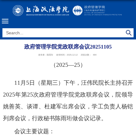
政府管理学院党政联席会议20251105
发布者：陈雨珩
发布时间：2025-12-12
浏览次数：
484
（
2025—
25
）
11
月
5
日（星期
三
）
下
午，汪伟民院长主持召开
202
5
年第
25
次政府管理学院党政联席会议，院领导
姚善英、
谈谭
、杜建军
出席会议
，
学工负责人杨铠
列席会议，
行政秘书
陈雨珩
做会议记录。
会议主要议题：