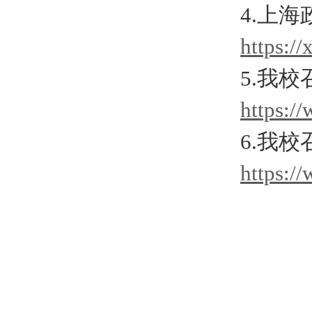
4.上
https:/
5.我
https:/
6.我
https:/