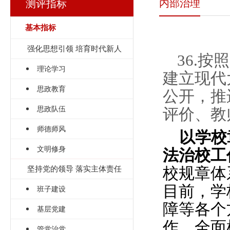
内部治理
测评指标
基本指标
强化思想引领 培育时代新人
36.
理论学习
建立现代
思政教育
公开，推
思政队伍
评价、教
师德师风
以学校
文明修身
法治校工
坚持党的领导 落实主体责任
校规章体
目前，学
班子建设
障等各个
基层党建
作，全面
管党治党