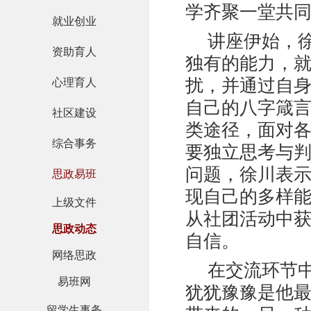
学齐聚一堂共
就业创业
讲座伊始，
资助育人
独有的能力，
扰，并通过自
心理育人
自己的八字箴
社区建设
类途径，面对
综合事务
要独立思考与
问题，徐川表
思政易班
现自己的多样
上级文件
从社团活动中
思政动态
自信。
网络思政
在交流环节
易班网
犹犹豫豫是他最
留学生事务