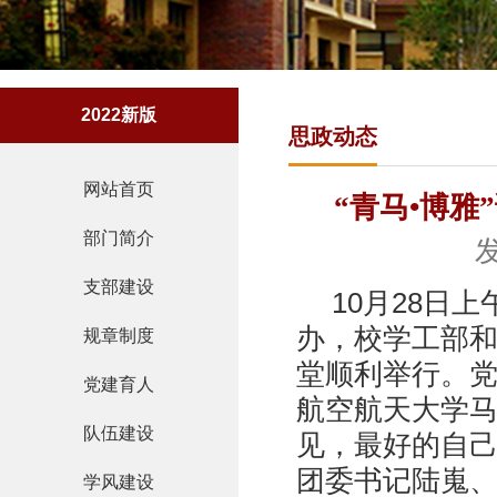
2022新版
思政动态
网站首页
“青马•博
部门简介
发
支部建设
10月28日
办，校学工部和
规章制度
堂顺利举行。
党建育人
航空航天大学马
队伍建设
见，最好的自己
团委书记陆嵬、
学风建设