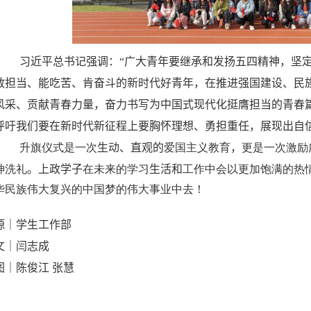
习近平总书记强调：
“广大青年要继承和发扬五四精神，坚
敢担当、能吃苦、肯奋斗的新时代好青年，在推进强国建设、民
风采、贡献青春力量，奋力书写为中国式现代化挺膺担当的青春
呼吁
我们
要
在新时代新征程上要胸怀理想、勇担重任，展现出自
升旗仪式是一次
生动、直观的
爱国主义教育
，
更是一次激励
神洗礼
。
上政学子
在未来的学习
生活和
工作中会以更加饱满的热
华民族伟大复兴的中国梦的伟大事业中去！
源｜学生工作部
文｜闫志成
图｜陈俊江 张慧