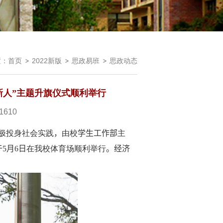
置：
首页
2022新版
思政易班
思政动态
代新人”主题升旗仪式顺利举行
1610
极投身社会实践
，
由校
学生工作部
主
于
5
月
6
日
在我校体育场顺利举行
。经济