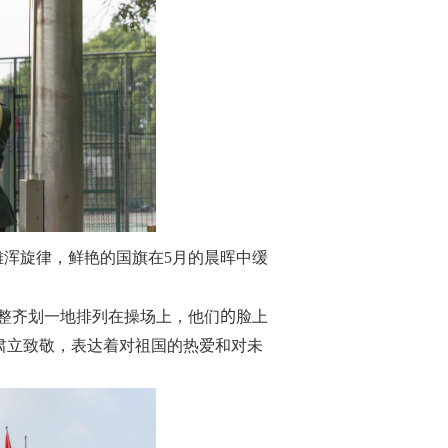
雄浑旋律，鲜艳的国旗在
5
月的晨晖中缓
整齐划一地排列在操场上，他们
的
脸上
肃立致敬，表达着对祖国的热爱和对未