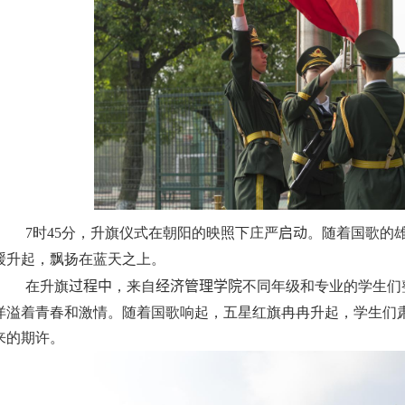
7
时
45
分，升旗仪式在朝阳的映照下庄严
启动
。随着国歌的
缓升起，飘扬在蓝天之上。
在升旗
过程中
，来自
经济管理学院
不同年级和专业的学生们
洋溢着青春和激情。随着国歌响起，五星红旗冉冉升起，学生们
来的期许。