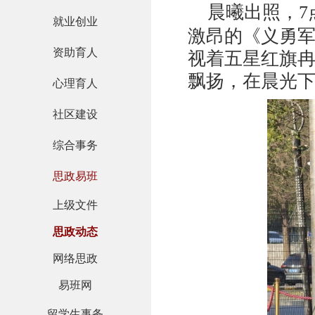
晨曦出照，
7
就业创业
激昂的《义勇
资助育人
视着五星红旗
飘扬，在晨光
心理育人
社区建设
综合事务
思政易班
上级文件
思政动态
网络思政
易班网
留学生事务