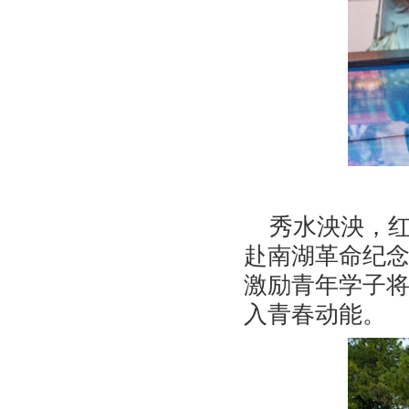
秀水泱泱，
赴南湖革命纪
激励青年学子
入青春动能
。