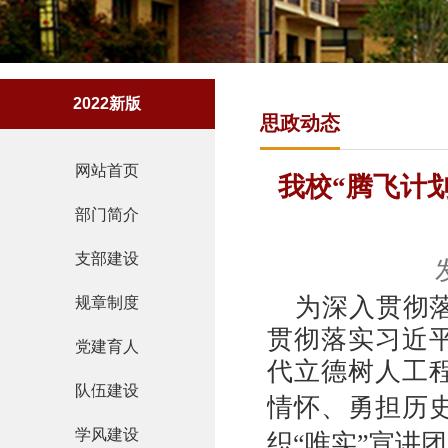
2022新版
思政动态
网站首页
我校“腾飞计
部门简介
支部建设
为深入贯彻
规章制度
贯彻落实习近
党建育人
代立德树人工
队伍建设
情怀、勇担历
学风建设
织“唯实”宣讲